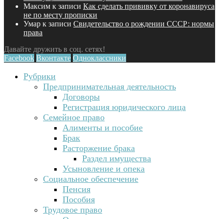
Максим
к записи
Как сделать прививку от коронавируса
не по месту прописки
Умар
к записи
Свидетельство о рождении СССР: нормы
права
Давайте дружить в соц. сетях!
Facebook
Вконтакте
Одноклассники
Рубрики
Предпринимательная деятельность
Договоры
Регистрация юридического лица
Семейное право
Алименты и пособие
Брак
Расторжение брака
Раздел имущества
Усыновление и опека
Социальное обеспечение
Пенсия
Пособия
Трудовое право