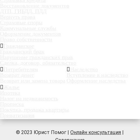
Восстановление документов
ДТП, ГИБДД, ПДД
Вернуть права
Страховые споры
Коммунальные службы
Оформление документов
Право собственности
Гражданское
Гражданский брак
Нарушение гражданских прав
Сделка, договор, обязательство
Потребителям
Наследство
Возврат денег
Вступление в наследство
Возврат или замена товара
Оформление наследства
Жилье
Ипотека
Налог на недвижимость
Прописка
Покупка, продажа квартиры
Приватизация
© 2023 Юрист Помог |
Онлайн консультация
|