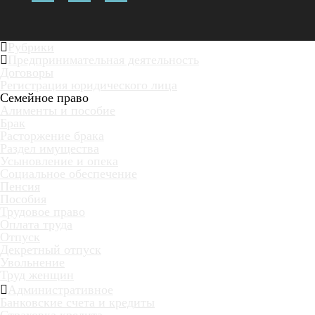
Рубрики
Предпринимательная деятельность
Договоры
Регистрация юридического лица
Семейное право
Алименты и пособие
Брак
Расторжение брака
Раздел имущества
Усыновление и опека
Социальное обеспечение
Пенсия
Пособия
Трудовое право
Оплата труда
Отпуск
Декретный отпуск
Увольнение
Труд женщин
Административное
Банковские счета и кредиты
Страховка кредита