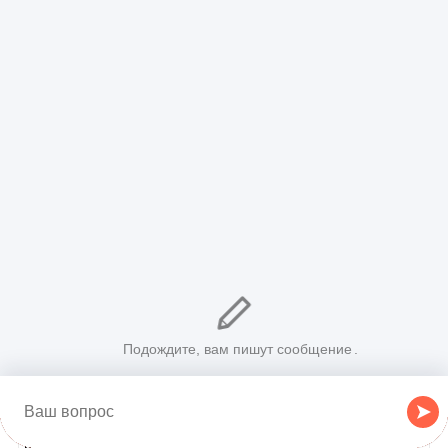
части накопившихся процентов.
Итак, программы могут включать в себя
различные опции в неодинаковом количестве.
Выбирая программу, необходимо
ориентироваться на свои желания и
потребности и выгоду, которая может быть
извлечена.
Из всего вышесказанного следует, что
необходимо хорошо распланировать свои
траты перед тем, как вложить деньги в банк
на определённых условиях.
Проценты могут быть простыми и
капитализированными. В этом главное