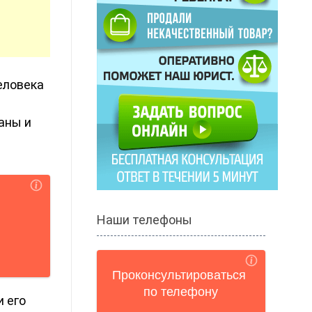
еловека
аны и
Наши телефоны
и его