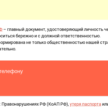
РФ
– главный документ, удостоверяющий личность ч
носиться бережно и с должной ответственностью.
ормирована не только общественностью нашей стр
ательно.
 Правонарушениях РФ (КоАП РФ),
утеря паспорта
ил