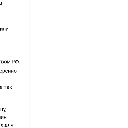
м
 или
твом РФ.
меренно
е так
ну,
нин
ях для