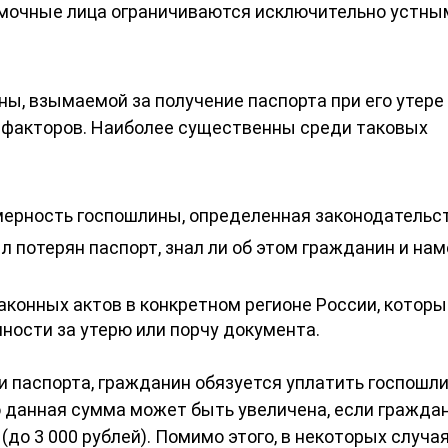
номочные лица ограничиваются исключительно устны
ы, взымаемой за получение паспорта при его утере
х факторов. Наиболее существенны среди таковых
мерность госпошлины, определенная законодательс
ыл потерян паспорт, знал ли об этом гражданин и на
аконных актов в конкретном регионе России, которы
ности за утерю или порчу документа.
ри паспорта, гражданин обязуется уплатить госпошли
ко данная сумма может быть увеличена, если гражда
до 3 000 рублей). Помимо этого, в некоторых случа