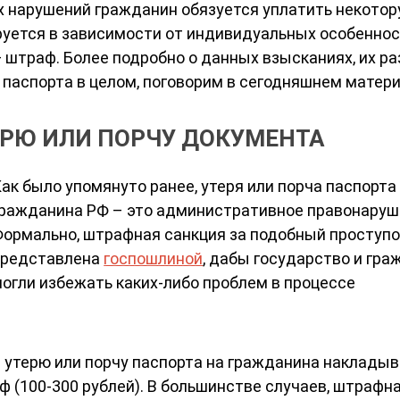
их нарушений гражданин обязуется уплатить некото
руется в зависимости от индивидуальных особенно
— штраф. Более подробно о данных взысканиях, их р
 паспорта в целом, поговорим в сегодняшнем матери
ЕРЮ ИЛИ ПОРЧУ ДОКУМЕНТА
ак было упомянуто ранее, утеря или порча паспорта
ражданина РФ – это административное правонаруш
ормально, штрафная санкция за подобный проступо
представлена
госпошлиной
, дабы государство и гра
огли избежать каких-либо проблем в процессе
за утерю или порчу паспорта на гражданина наклады
 (100-300 рублей). В большинстве случаев, штрафн