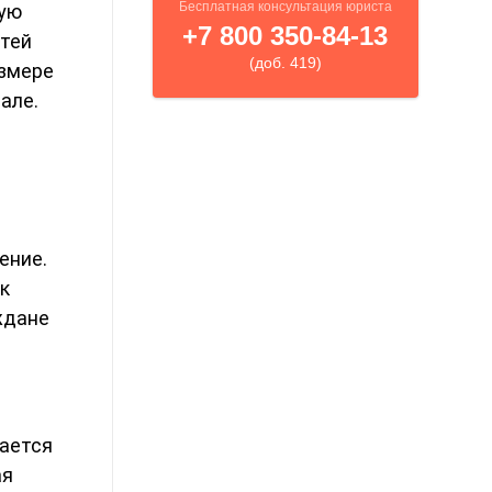
рую
стей
азмере
але.
ение.
к
ждане
вается
ая