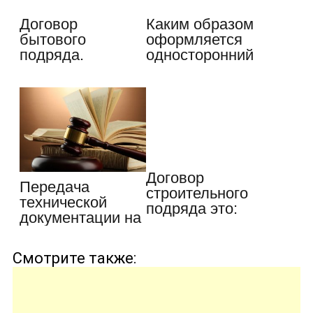
Договор
Каким образом
бытового
оформляется
подряда.
односторонний
Существенные
отказ от…
условия…
Договор
Передача
строительного
технической
подряда это:
документации на
основные
многоквартирный
нюансы
…
Смотрите также: