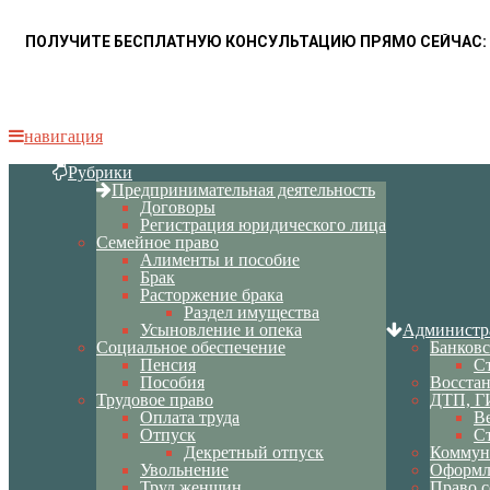
ПОЛУЧИТЕ БЕСПЛАТНУЮ КОНСУЛЬТАЦИЮ ПРЯМО СЕЙЧАС:
навигация
Рубрики
Предпринимательная деятельность
Договоры
Регистрация юридического лица
Семейное право
Алименты и пособие
Брак
Расторжение брака
Раздел имущества
Усыновление и опека
Администр
Социальное обеспечение
Банковс
Пенсия
С
Пособия
Восста
Трудовое право
ДТП, Г
Оплата труда
В
Отпуск
С
Декретный отпуск
Коммун
Увольнение
Оформл
Труд женщин
Право с