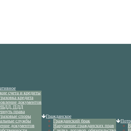
ативное
кие счета и кредиты
траховка кредита
новление документов
ИБДД, ПДД
ернуть права
траховые споры
Гражданское
альные службы
Гражданский брак
Потр
ение документов
Нарушение гражданских прав
В
обственности
Сделка, договор, обязательство
В