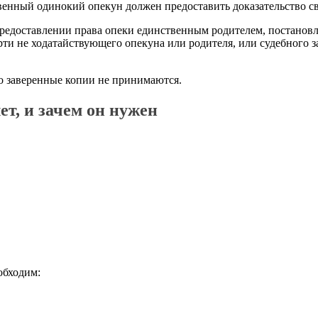
твенный одинокий опекун должен предоставить доказательство с
о предоставлении права опеки единственным родителем, постано
ерти не ходатайствующего опекуна или родителя, или судебного 
о заверенные копии не принимаются.
ет, и зачем он нужен
обходим: