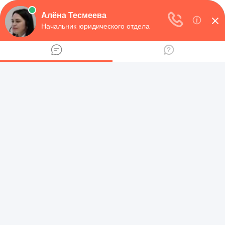
НАВИГАЦИЯ
Юридическая консультация
>
Административное
право
>
Оформление документов
>
Как написать
жалобу в Министерство образования: правильные
формы, варианты обращения и прочее
КАК НАПИСАТЬ ЖАЛОБУ В
МИНИСТЕРСТВО
ОБРАЗОВАНИЯ: ПРАВИЛЬНЫЕ
ФОРМЫ, ВАРИАНТЫ
ОБРАЩЕНИЯ И ПРОЧЕЕ