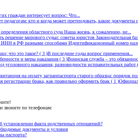
их граждан интересует вопрос: Что...
ет педагогам: кто и когда может претендовать, какие документы
определения областного суда
Наша жизнь, к сожалению, не...
ть решение мирового судьи: советы юристов
Законодательная ба
о ИНН в РФ разными способами
Идентификационный номер налог
иц: что это такое?
( 3 )
В последние годы вопрос применения...
собенности и меры наказания
( 3 )
Воинская служба – это обязанност
ид уголовного наказания, разновидности исправительных работ
витанция на оплату загранпаспорта старого образца: порядок п
я регистрации брака, как правильно оформить брак
( 1 )
Официаль
ните!
и звоните по телефонам:
об установлении факта родственных отношений?
обходимые документы и условия
ны паспорта?