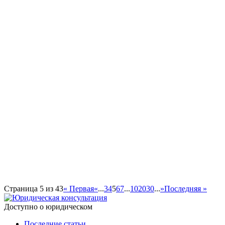
Страница 5 из 43
« Первая
«
...
3
4
5
6
7
...
10
20
30
...
»
Последняя »
Доступно о юридическом
Последние статьи