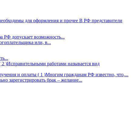
 необходимы для оформления и прочее
В РФ представители
за РФ допускает возможность...
оплательщика или, в...
ь...
( 2 )
Исправительными работами называется вид
олучения и оплаты
( 1 )
Многим гражданам РФ известно, что,...
но зарегистрировать брак – желание...