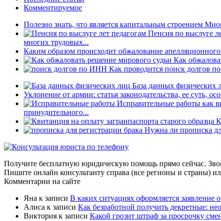
Комментируемое
Полезно знать, что является капитальным строением
Мног
Пенсия по выслуге л
многих трудовых...
Каким образом происходит обжалование апелляционного 
Как обжалова
Как проводится поиск долгов п
База данных физических л
Уклонение от армии: статья законодательства, ее суть, о
Исправительные работы как в
принудительного...
К
Нужна ли прописка дл
Получите бесплатную юридическую помощь прямо сейчас. Зво
Пишите онлайн консультанту справа (все регионы и страны) ил
Комментарии на сайте
Яна
к записи
В каких ситуациях оформляется заявление 
Алиса
к записи
Как безработной получить декретные: не
Виктория
к записи
Какой грозит штраф за просрочку сме