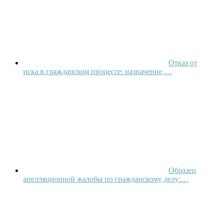
Отказ от
иска в гражданском процессе: назначение,…
Образец
апелляционной жалобы по гражданскому делу:…