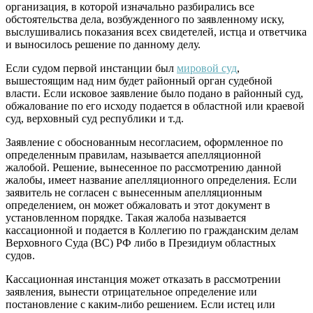
организация, в которой изначально разбирались все
обстоятельства дела, возбужденного по заявленному иску,
выслушивались показания всех свидетелей, истца и ответчика
и выносилось решение по данному делу.
Если судом первой инстанции был
мировой суд
,
вышестоящим над ним будет районный орган судебной
власти. Если исковое заявление было подано в районный суд,
обжалование по его исходу подается в областной или краевой
суд, верховный суд республики и т.д.
Заявление с обоснованным несогласием, оформленное по
определенным правилам, называется апелляционной
жалобой. Решение, вынесенное по рассмотрению данной
жалобы, имеет название апелляционного определения. Если
заявитель не согласен с вынесенным апелляционным
определением, он может обжаловать и этот документ в
установленном порядке. Такая жалоба называется
кассационной и подается в Коллегию по гражданским делам
Верховного Суда (ВС) РФ либо в Президиум областных
судов.
Кассационная инстанция может отказать в рассмотрении
заявления, вынести отрицательное определение или
постановление с каким-либо решением. Если истец или