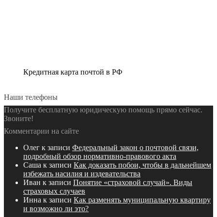
Кредитная карта почтой в РФ
Наши телефоны
Получите бесплатную юридическую помощь прямо сейчас.
Звоните!
Комментарии на сайте
Олег
к записи
Федеральный закон о почтовой связи,
подробный обзор нормативно-правового акта
Саша
к записи
Как доказать побои, чтобы в дальнейшем
избежать насилия и издевательства
Иван
к записи
Понятие «страховой случай». Виды
страховых случаев
Инна
к записи
Как разменять муниципальную квартиру
и возможно ли это?