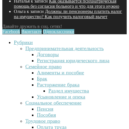
Наталья
к записи
Как оказывается психиатрическая
помощь без согласия больного и что для этого нужно
Ольга
к записи
Должны ли пенсионеры платить налог
на имущество? Как получить налоговый вычет
Давайте дружить в соц. сетях!
Facebook
Вконтакте
Одноклассники
Рубрики
Предпринимательная деятельность
Договоры
Регистрация юридического лица
Семейное право
Алименты и пособие
Брак
Расторжение брака
Раздел имущества
Усыновление и опека
Социальное обеспечение
Пенсия
Пособия
Трудовое право
Оплата труда