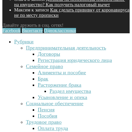
на имущество? Как получить налоговый вычет
Максим
к записи
Как сделать прививку от коронавируса
не по месту прописки
Давайте дружить в соц. сетях!
Facebook
Вконтакте
Одноклассники
Рубрики
Предпринимательная деятельность
Договоры
Регистрация юридического лица
Семейное право
Алименты и пособие
Брак
Расторжение брака
Раздел имущества
Усыновление и опека
Социальное обеспечение
Пенсия
Пособия
Трудовое право
Оплата труда