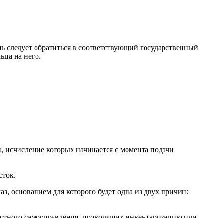
шь следует обратиться в соответствующий государственный
ьца на него.
й, исчисление которых начинается с момента подачи
сток.
з, основанием для которого будет одна из двух причин:
естного самоуправления, проводящих инвентаризацию или