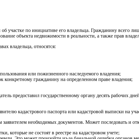
об участке по инициативе его владельца. Гражданину всего ли
вание объекта недвижимости в реальности, а также прав владел
вах владельца, относятся:
о пользования или пожизненного наследуемого владения;
к конкретному гражданину на определенном праве владения;
атель предоставил государственному органу десять рабочих дне
аявителю кадастрового паспорта или кадастровой выписки на уча
м заявителем необходимых документов. Может последовать и отка
ки, которые не состоят в реестре на кадастровом учете;
земли. Это может произойти из-за банальной ошибки органов м