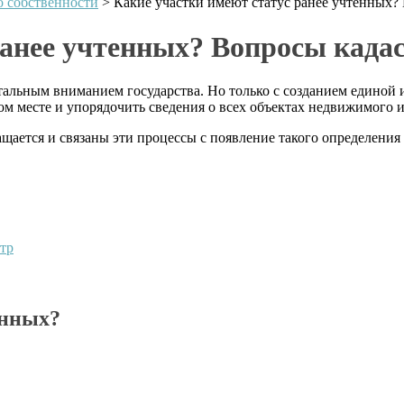
 собственности
>
Какие участки имеют статус ранее учтенных?
ранее учтенных? Вопросы кадас
тальным вниманием государства. Но только с созданием едино
м месте и упорядочить сведения о всех объектах недвижимого и
щается и связаны эти процессы с появление такого определения
стр
енных?