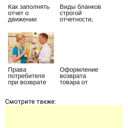
Как заполнять
Виды бланков
отчет о
строгой
движении
отчетности,
денежных
порядок
средств –…
оформления,…
Права
Оформление
потребителя
возврата
при возврате
товара от
товара: что
покупателя:
нужно…
правовые…
Смотрите также: