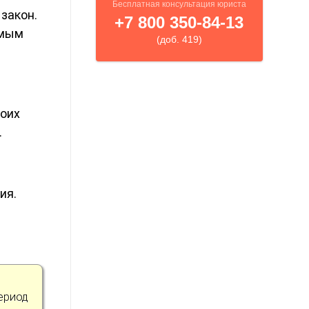
 закон.
амым
воих
.
ия.
ериод