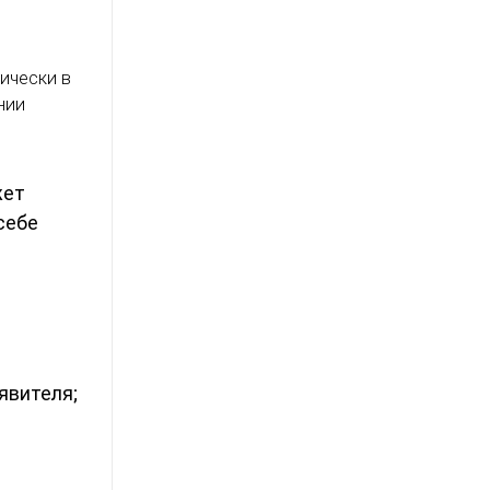
ически в
нии
жет
себе
явителя;