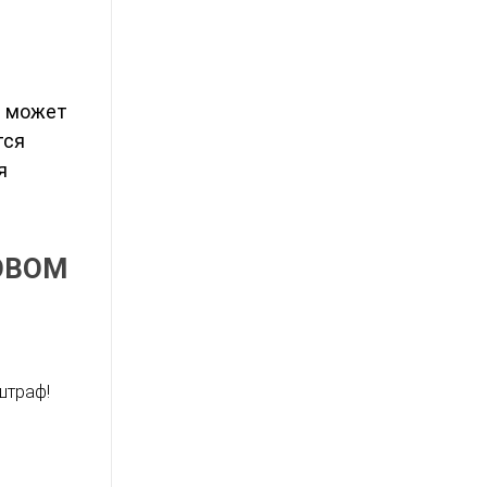
;
м может
тся
я
ОВОМ
штраф!