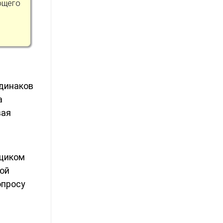
ющего
одинаков
а
вая
вщиком
ной
опросу