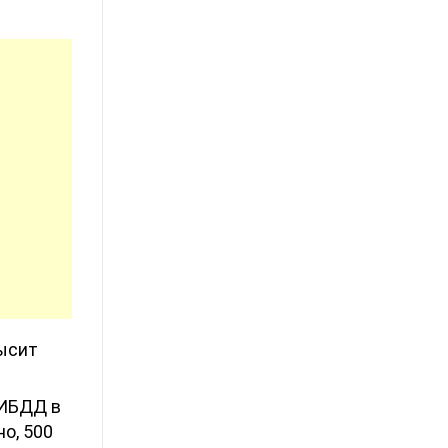
ысит
ГИБДД в
но, 500