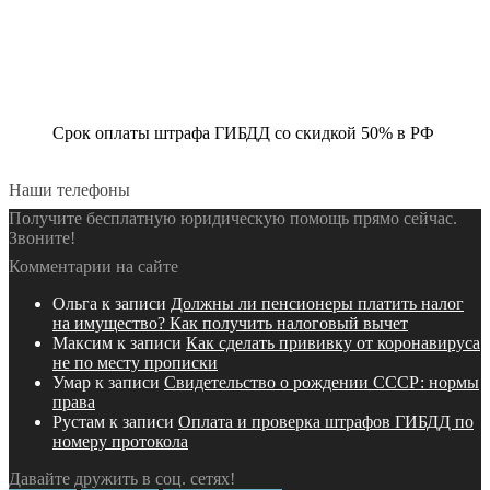
Срок оплаты штрафа ГИБДД со скидкой 50% в РФ
Наши телефоны
Получите бесплатную юридическую помощь прямо сейчас.
Звоните!
Комментарии на сайте
Ольга
к записи
Должны ли пенсионеры платить налог
на имущество? Как получить налоговый вычет
Максим
к записи
Как сделать прививку от коронавируса
не по месту прописки
Умар
к записи
Свидетельство о рождении СССР: нормы
права
Рустам
к записи
Оплата и проверка штрафов ГИБДД по
номеру протокола
Давайте дружить в соц. сетях!