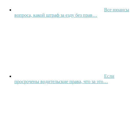
Все нюансы
вопроса, какой штраф за езду без прав…
Если
просрочены водительские права, что за это…