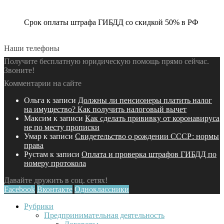
Срок оплаты штрафа ГИБДД со скидкой 50% в РФ
Наши телефоны
Получите бесплатную юридическую помощь прямо сейчас.
Звоните!
Комментарии на сайте
Ольга
к записи
Должны ли пенсионеры платить налог
на имущество? Как получить налоговый вычет
Максим
к записи
Как сделать прививку от коронавируса
не по месту прописки
Умар
к записи
Свидетельство о рождении СССР: нормы
права
Рустам
к записи
Оплата и проверка штрафов ГИБДД по
номеру протокола
Давайте дружить в соц. сетях!
Facebook
Вконтакте
Одноклассники
Рубрики
Предпринимательная деятельность