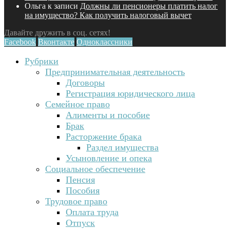
Ольга
к записи
Должны ли пенсионеры платить налог
на имущество? Как получить налоговый вычет
Давайте дружить в соц. сетях!
Facebook
Вконтакте
Одноклассники
Рубрики
Предпринимательная деятельность
Договоры
Регистрация юридического лица
Семейное право
Алименты и пособие
Брак
Расторжение брака
Раздел имущества
Усыновление и опека
Социальное обеспечение
Пенсия
Пособия
Трудовое право
Оплата труда
Отпуск