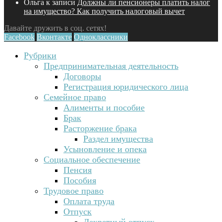
Ольга
к записи
Должны ли пенсионеры платить налог
на имущество? Как получить налоговый вычет
Давайте дружить в соц. сетях!
Facebook
Вконтакте
Одноклассники
Рубрики
Предпринимательная деятельность
Договоры
Регистрация юридического лица
Семейное право
Алименты и пособие
Брак
Расторжение брака
Раздел имущества
Усыновление и опека
Социальное обеспечение
Пенсия
Пособия
Трудовое право
Оплата труда
Отпуск