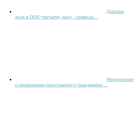
Дарение
доли в ООО третьему лицу - правила…
Уведомление
о проживании иностранного гражданина:…