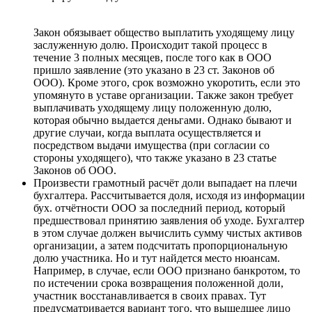
Закон обязывает общество выплатить уходящему лицу
заслуженную долю. Происходит такой процесс в
течение 3 полных месяцев, после того как в ООО
пришло заявление (это указано в 23 ст. Законов об
ООО). Кроме этого, срок возможно укоротить, если это
упомянуто в уставе организации. Также закон требует
выплачивать уходящему лицу положенную долю,
которая обычно выдается деньгами. Однако бывают и
другие случаи, когда выплата осуществляется и
посредством выдачи имущества (при согласии со
стороны уходящего), что также указано в 23 статье
Законов об ООО.
Произвести грамотный расчёт доли выпадает на плечи
бухгалтера. Рассчитывается доля, исходя из информации
бух. отчётности ООО за последний период, который
предшествовал принятию заявления об уходе. Бухгалтер
в этом случае должен вычислить сумму чистых активов
организации, а затем подсчитать пропорциональную
долю участника. Но и тут найдется место нюансам.
Например, в случае, если ООО признано банкротом, то
по истечении срока возвращения положенной доли,
участник восстанавливается в своих правах. Тут
предусматривается вариант того, что вышедшее лицо