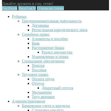
Давайте дружить в соц. сетях!
Facebook
Вконтакте
Одноклассники
Рубрики
Предпринимательная деятельность
Договоры
Регистрация юридического лица
Семейное право
Алименты и пособие
Брак
Расторжение брака
Раздел имущества
Усыновление и опека
Социальное обеспечение
Пенсия
Пособия
Трудовое право
Оплата труда
Отпуск
Декретный отпуск
Увольнение
Труд женщин
Административное
Банковские счета и кредиты
Страховка кредита