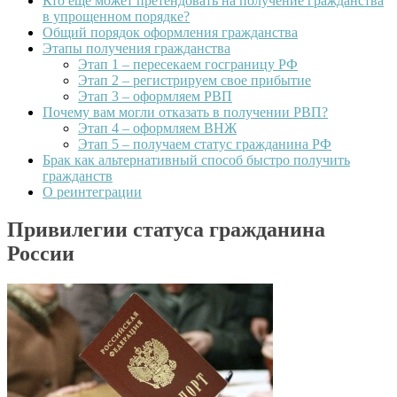
Кто еще может претендовать на получение гражданства
в упрощенном порядке?
Общий порядок оформления гражданства
Этапы получения гражданства
Этап 1 – пересекаем госграницу РФ
Этап 2 – регистрируем свое прибытие
Этап 3 – оформляем РВП
Почему вам могли отказать в получении РВП?
Этап 4 – оформляем ВНЖ
Этап 5 – получаем статус гражданина РФ
Брак как альтернативный способ быстро получить
гражданств
О реинтеграции
Привилегии статуса гражданина
России