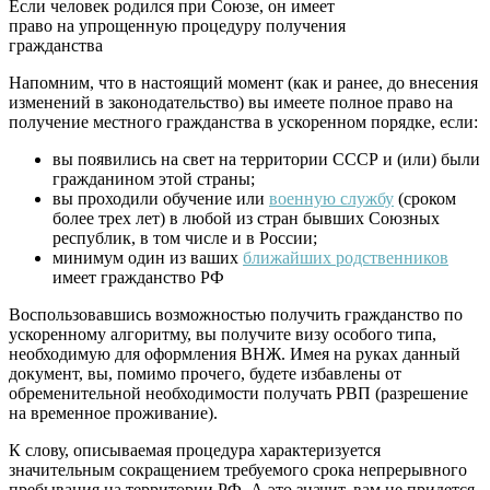
Если человек родился при Союзе, он имеет
право на упрощенную процедуру получения
гражданства
Напомним, что в настоящий момент (как и ранее, до внесения
изменений в законодательство) вы имеете полное право на
получение местного гражданства в ускоренном порядке, если:
вы появились на свет на территории СССР и (или) были
гражданином этой страны;
вы проходили обучение или
военную службу
(сроком
более трех лет) в любой из стран бывших Союзных
республик, в том числе и в России;
минимум один из ваших
ближайших родственников
имеет гражданство РФ
Воспользовавшись возможностью получить гражданство по
ускоренному алгоритму, вы получите визу особого типа,
необходимую для оформления ВНЖ. Имея на руках данный
документ, вы, помимо прочего, будете избавлены от
обременительной необходимости получать РВП (разрешение
на временное проживание).
К слову, описываемая процедура характеризуется
значительным сокращением требуемого срока непрерывного
пребывания на территории РФ. А это значит, вам не придется