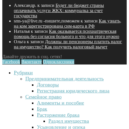
Александр.
к записи
Будет ли бюджет страны
оплачивать услуги ЖКХ: коммуналка за счет
государства
sms-ya@live.ru -пишите,поможем
к записи
Как узнать,
на ком зарегистрирована сим-карта в РФ
Наталья
к записи
Как оказывается психиатрическая
помощь без согласия больного и что для этого нужно
Ольга
к записи
Должны ли пенсионеры платить налог
на имущество? Как получить налоговый вычет
Давайте дружить в соц. сетях!
Facebook
Вконтакте
Одноклассники
Рубрики
Предпринимательная деятельность
Договоры
Регистрация юридического лица
Семейное право
Алименты и пособие
Брак
Расторжение брака
Раздел имущества
Усыновление и опека