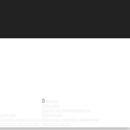
Жилье
Ипотека
Налог на недвижимость
следство
Прописка
пление в наследство
Покупка, продажа квартиры
мление наследства
Приватизация