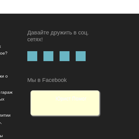
Давайте дружить в соц.
сетях!
х
кое?
ки о
Мы в Facebook
 гараж
Юрист Помог
ых
питии
,
е
сы