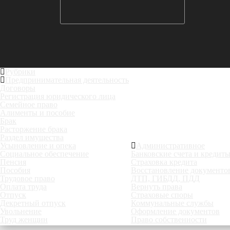
Рубрики
Предпринимательная деятельность
Договоры
Регистрация юридического лица
Семейное право
Алименты и пособие
Брак
Расторжение брака
Раздел имущества
Усыновление и опека
Административное
Социальное обеспечение
Банковские счета и кредит
Пенсия
Страховка кредита
Пособия
Восстановление документо
Трудовое право
ДТП, ГИБДД, ПДД
Оплата труда
Вернуть права
Отпуск
Страховые споры
Декретный отпуск
Коммунальные службы
Увольнение
Оформление документов
Труд женщин
Право собственности