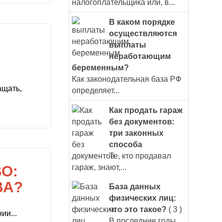
налогоплательщика или, в...
В каком порядке
осуществляются
выплаты
неработающим
беременным?
Как законодательная база РФ
ащать,
определяет...
Как продать гараж
без документов:
три законных
способа
Те, кто продавал
О:
гараж, знают,...
ВА?
База данных
физических лиц:
что это такое?
( 3 )
ии...
В последние годы