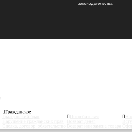
законодательства
ы
в
Гражданское
Гражданский брак
Потребителям
На
Нарушение гражданских прав
Возврат денег
Всту
Сделка, договор, обязательство
Возврат или замена товара
Офор