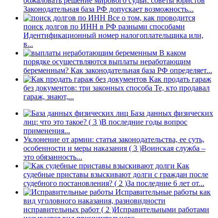
обжаловать решение мирового судьи: советы юристов
Законодательная база РФ допускает возможность...
Все о том, как проводится
поиск долгов по ИНН в РФ разными способами
Идентификационный номер налогоплательщика или,
в...
В каком
порядке осуществляются выплаты неработающим
беременным?
Как законодательная база РФ определяет...
Как продать гараж
без документов: три законных способа
Те, кто продавал
гараж, знают,...
База данных физических
лиц: что это такое?
( 3 )
В последние годы вопрос
применения...
Уклонение от армии: статья законодательства, ее суть,
особенности и меры наказания
( 3 )
Воинская служба –
это обязанность...
Как
судебные приставы взыскивают долги с граждан после
судебного постановления?
( 2 )
За последние 6 лет от...
Исправительные работы как
вид уголовного наказания, разновидности
исправительных работ
( 2 )
Исправительными работами