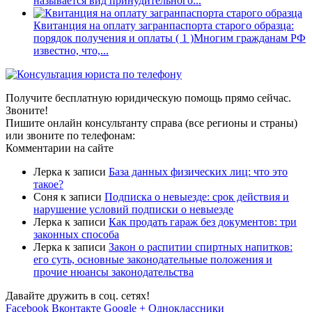
называется вид принудительного...
Квитанция на оплату загранпаспорта старого образца:
порядок получения и оплаты
( 1 )
Многим гражданам РФ
известно, что,...
Получите бесплатную юридическую помощь прямо сейчас.
Звоните!
Пишите онлайн консультанту справа (все регионы и страны)
или звоните по телефонам:
Комментарии на сайте
Лерка
к записи
База данных физических лиц: что это
такое?
Соня
к записи
Подписка о невыезде: срок действия и
нарушение условий подписки о невыезде
Лерка
к записи
Как продать гараж без документов: три
законных способа
Лерка
к записи
Закон о распитии спиртных напитков:
его суть, основные законодательные положения и
прочие нюансы законодательства
Давайте дружить в соц. сетях!
Facebook
Вконтакте
Google +
Одноклассники