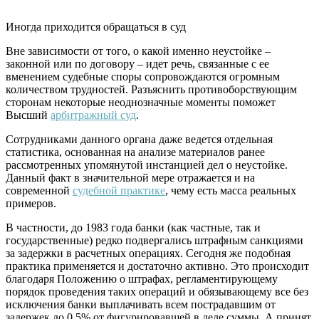
Иногда приходится обращаться в суд
Вне зависимости от того, о какой именно неустойке –
законной или по договору – идет речь, связанные с ее
вменением судебные споры сопровождаются огромным
количеством трудностей. Разъяснить противоборствующим
сторонам некоторые неоднозначные моменты поможет
Высший
арбитражный суд
.
Сотрудниками данного органа даже ведется отдельная
статистика, основанная на анализе материалов ранее
рассмотренных упомянутой инстанцией дел о неустойке.
Данный факт в значительной мере отражается и на
современной
судебной практике
, чему есть масса реальных
примеров.
В частности, до 1983 года банки (как частные, так и
государственные) редко подвергались штрафным санкциями
за задержки в расчетных операциях. Сегодня же подобная
практика применяется и достаточно активно. Это происходит
благодаря Положению о штрафах, регламентирующему
порядок проведения таких операций и обязывающему все без
исключения банки выплачивать всем пострадавшим от
задержек до 0,5% от фигурировавшей в деле суммы. А принят