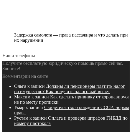
Задержка самолета — права пассажира и что делать при
их нарушении
Наши телефоны
Получите бесплатную юридическую помощь прямо сейчас.
Звоните!
Комментарии на сайте
Ольга
к записи
Должны ли пенсионеры платить налог
на имущество? Как получить налоговый вычет
Максим
к записи
Как сделать прививку от коронавируса
не по месту прописки
Умар
к записи
Свидетельство о рождении СССР: нормы
права
Рустам
к записи
Оплата и проверка штрафов ГИБДД по
номеру протокола