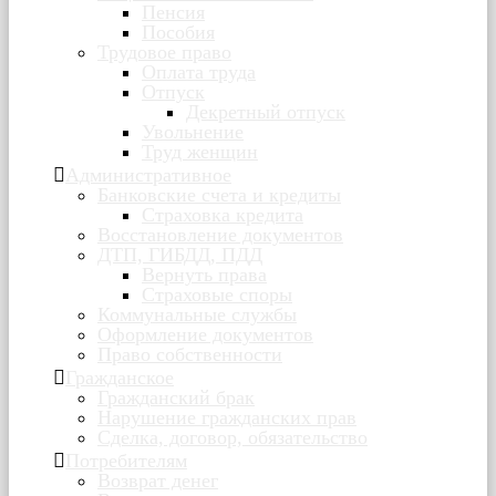
Пенсия
Пособия
Трудовое право
Оплата труда
Отпуск
Декретный отпуск
Увольнение
Труд женщин
Административное
Банковские счета и кредиты
Страховка кредита
Восстановление документов
ДТП, ГИБДД, ПДД
Вернуть права
Страховые споры
Коммунальные службы
Оформление документов
Право собственности
Гражданское
Гражданский брак
Нарушение гражданских прав
Сделка, договор, обязательство
Потребителям
Возврат денег