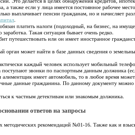
ии. Это делается в целях обнаружения кредитов, ипоте
, а также если у лица имеется постоянное рабочее место
ько выплачивает пенсии гражданам, но и начисляет раз
апитал
.
язан платить налоги (подоходный, на бизнес, на имущес
 заработка. Такая ситуация бывает очень редко.
ит путешествовать или он имеет иностранное гражданст
й орган может найти в базе данных сведения о земельны
актически каждый человек использует мобильный телеф
на поступают звонки по паспортным данным должника (есл
 алиментщик имеет автомобиль, то в любое время може
чные данные гражданина. По данному документу можно 
иться к частным детективам или знакомым должника.
основании ответов на запросы
х методических рекомендаций №01-16. Также как и взыс