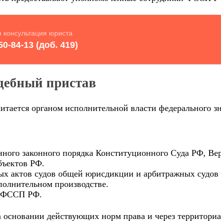
дебный пристав
тается органом исполнительной власти федерального зн
нного законного порядка Конституционного Суда РФ, В
бъектов РФ.
х актов судов общей юрисдикции и арбитражных судов в
полнительном производстве.
и ФССП РФ.
а основании действующих норм права и через территори