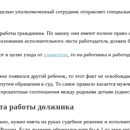
 целью уполномоченный сотрудник отправляет специальн
аботы гражданина. По закону они имеют полное право с
а основании исполнительного листа работодатель должен 
ют в целях ухода от
алиментов
, то на работника и работ
нее появился другой ребенок, то этот факт не освобожд
утем обращения в суд. То самое правило касается мужчин
ны процентные соотношения между родными детьми (еди
ста работы должника
льно, нужно иметь на руках судебное решение и исполни
России. Если должник обращался хотя бы в 1 из этих орга