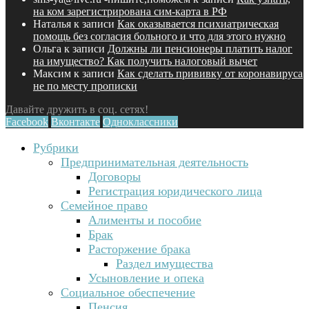
на ком зарегистрирована сим-карта в РФ
Наталья
к записи
Как оказывается психиатрическая
помощь без согласия больного и что для этого нужно
Ольга
к записи
Должны ли пенсионеры платить налог
на имущество? Как получить налоговый вычет
Максим
к записи
Как сделать прививку от коронавируса
не по месту прописки
Давайте дружить в соц. сетях!
Facebook
Вконтакте
Одноклассники
Рубрики
Предпринимательная деятельность
Договоры
Регистрация юридического лица
Семейное право
Алименты и пособие
Брак
Расторжение брака
Раздел имущества
Усыновление и опека
Социальное обеспечение
Пенсия