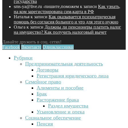
государства
sms-ya@live.ru -пишите,поможем
к записи
Как узнать,
на ком зарегистрирована сим-карта в РФ
Наталья
к записи
Как оказывается психиатрическая
помощь без согласия больного и что для этого нужно
Ольга
к записи
Должны ли пенсионеры платить налог
на имущество? Как получить налоговый вычет
Давайте дружить в соц. сетях!
Facebook
Вконтакте
Одноклассники
Рубрики
Предпринимательная деятельность
Договоры
Регистрация юридического лица
Семейное право
Алименты и пособие
Брак
Расторжение брака
Раздел имущества
Усыновление и опека
Социальное обеспечение
Пенсия