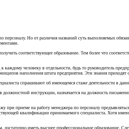
по персоналу. Но от различия названий суть выполняемых обяза
ументами.
получить соответствующее образование. Тем более что соответс
д к каждому человеку в отдельности, будь то руководитель пред
ринципов наполнения штата предприятия. Эти знания приходят 
ециалиста спрашивают об имеющемся стаже деятельности в данн
в должностной инструкции, назначается на должность письменн
тажу при приеме на работу менеджера по персоналу предъявлятьс
етствующей квалификации принимаемого специалиста. Хотя имею
м, достаточно иметь высшее профессиональное образование. Сле