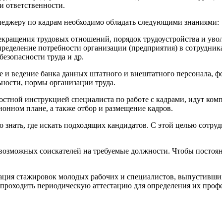
и ответственности.
неджеру по кадрам необходимо обладать следующими знаниями:
екращения трудовых отношений, порядок трудоустройства и увол
ределение потребности организации (предприятия) в сотрудник
езопасности труда и др.
 и ведение банка данных штатного и внештатного персонала, ф
ьности, нормы организации труда.
тной инструкцией специалиста по работе с кадрами, идут комп
онном плане, а также отбор и размещение кадров.
о знать, где искать подходящих кандидатов. С этой целью сотр
 возможных соискателей на требуемые должности. Чтобы постоян
зация стажировок молодых рабочих и специалистов, выпустивших
проходить периодическую аттестацию для определения их профес