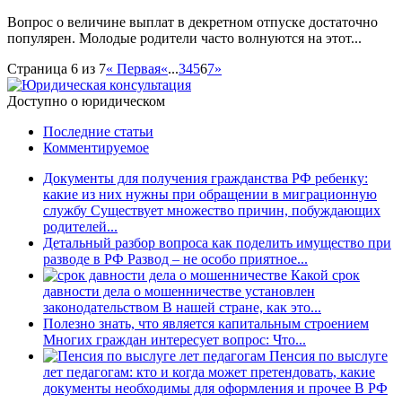
Вопрос о величине выплат в декретном отпуске достаточно
популярен. Молодые родители часто волнуются на этот...
Страница 6 из 7
« Первая
«
...
3
4
5
6
7
»
Доступно о юридическом
Последние статьи
Комментируемое
Документы для получения гражданства РФ ребенку:
какие из них нужны при обращении в миграционную
службу
Существует множество причин, побуждающих
родителей...
Детальный разбор вопроса как поделить имущество при
разводе в РФ
Развод – не особо приятное...
Какой срок
давности дела о мошенничестве установлен
законодательством
В нашей стране, как это...
Полезно знать, что является капитальным строением
Многих граждан интересует вопрос: Что...
Пенсия по выслуге
лет педагогам: кто и когда может претендовать, какие
документы необходимы для оформления и прочее
В РФ