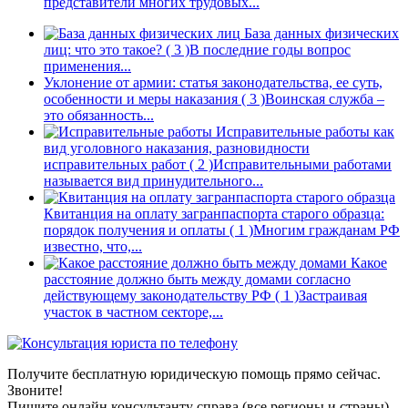
представители многих трудовых...
База данных физических
лиц: что это такое?
( 3 )
В последние годы вопрос
применения...
Уклонение от армии: статья законодательства, ее суть,
особенности и меры наказания
( 3 )
Воинская служба –
это обязанность...
Исправительные работы как
вид уголовного наказания, разновидности
исправительных работ
( 2 )
Исправительными работами
называется вид принудительного...
Квитанция на оплату загранпаспорта старого образца:
порядок получения и оплаты
( 1 )
Многим гражданам РФ
известно, что,...
Какое
расстояние должно быть между домами согласно
действующему законодательству РФ
( 1 )
Застраивая
участок в частном секторе,...
Получите бесплатную юридическую помощь прямо сейчас.
Звоните!
Пишите онлайн консультанту справа (все регионы и страны)