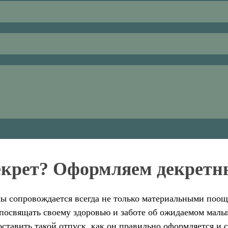
декрет? Оформляем декретн
ы сопровождается всегда не только материальными поощ
 посвящать своему здоровью и заботе об ожидаемом мал
оставить такой отпуск, как он правильно оформляется и 