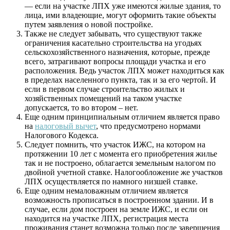
— если на участке
ЛПХ
уже имеются жилые здания, то
лица, ими владеющие, могут оформить такие объекты
путем заявления о новой постройке.
Также не следует забывать, что существуют также
ограничения касательно строительства на угодьях
сельскохозяйственного назначения, которые, прежде
всего, затрагивают вопросы площади участка и его
расположения. Ведь участок
ЛПХ
может находиться как
в пределах населенного пункта, так и за его чертой. И
если в первом случае строительство жилых и
хозяйственных помещений на таком участке
допускается, то во втором – нет.
Еще одним принципиальным отличием является право
на
налоговый вычет
, что предусмотрено нормами
Налогового Кодекса.
Следует помнить, что участок
ИЖС
, на котором на
протяжении 10 лет с момента его приобретения жилье
так и не построено, облагается земельным налогом по
двойной учетной ставке. Налогообложение же участков
ЛПХ
осуществляется по намного низшей ставке.
Еще одним немаловажным отличием является
возможность прописаться в построенном здании. И в
случае, если дом построен на земле
ИЖС
, и если он
находится на участке
ЛПХ
, регистрация места
проживания станет возможна только после завершения