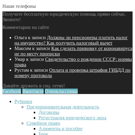
Наши телефоны
Получите бесплатную юридическую помощь прямо сейчас.
Звоните!
Комментарии на сайте
Ольга
к записи
Должны ли пенсионеры платить налог
на имущество? Как получить налоговый вычет
Максим
к записи
Как сделать прививку от коронавируса
не по месту прописки
Умар
к записи
Свидетельство о рождении СССР: нормы
права
Рустам
к записи
Оплата и проверка штрафов ГИБДД по
номеру протокола
Давайте дружить в соц. сетях!
Facebook
Вконтакте
Одноклассники
Рубрики
Предпринимательная деятельность
Договоры
Регистрация юридического лица
Семейное право
Алименты и пособие
Брак