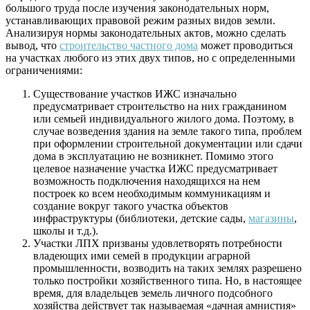
большого труда после изучения законодательных норм,
устанавливающих правовой режим разных видов земли.
Анализируя нормы законодательных актов, можно сделать
вывод, что
строительство частного дома
может проводиться
на участках любого из этих двух типов, но с определенными
ограничениями:
Существование участков
ИЖС
изначально
предусматривает строительство на них гражданином
или семьей индивидуального жилого дома. Поэтому, в
случае возведения здания на земле такого типа, проблем
при оформлении строительной документации или сдачи
дома в эксплуатацию не возникнет. Помимо этого
целевое назначение участка
ИЖС
предусматривает
возможность подключения находящихся на нем
построек ко всем необходимым коммуникациям и
создание вокруг такого участка объектов
инфраструктуры (библиотеки, детские сады,
магазины
,
школы и т.д.).
Участки
ЛПХ
призваны удовлетворять потребности
владеющих ими семей в продукции аграрной
промышленности, возводить на таких землях разрешено
только постройки хозяйственного типа. Но, в настоящее
время, для владельцев земель личного подсобного
хозяйства действует так называемая «дачная амнистия»