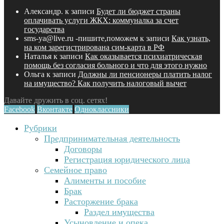
Александр.
к записи
Будет ли бюджет страны
оплачивать услуги ЖКХ: коммуналка за счет
государства
sms-ya@live.ru -пишите,поможем
к записи
Как узнать,
на ком зарегистрирована сим-карта в РФ
Наталья
к записи
Как оказывается психиатрическая
помощь без согласия больного и что для этого нужно
Ольга
к записи
Должны ли пенсионеры платить налог
на имущество? Как получить налоговый вычет
Давайте дружить в соц. сетях!
Facebook
Вконтакте
Одноклассники
Рубрики
Предпринимательная деятельность
Договоры
Регистрация юридического лица
Семейное право
Алименты и пособие
Брак
Расторжение брака
Раздел имущества
Усыновление и опека