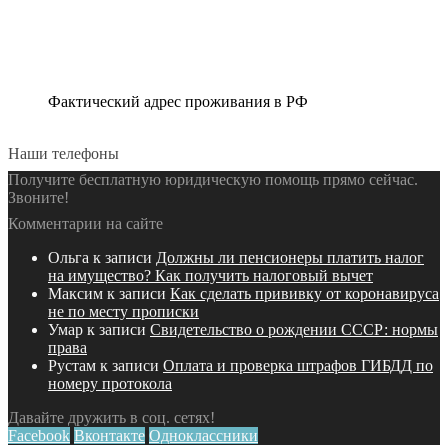
Фактический адрес проживания в РФ
Наши телефоны
Получите бесплатную юридическую помощь прямо сейчас.
Звоните!
Комментарии на сайте
Ольга
к записи
Должны ли пенсионеры платить налог
на имущество? Как получить налоговый вычет
Максим
к записи
Как сделать прививку от коронавируса
не по месту прописки
Умар
к записи
Свидетельство о рождении СССР: нормы
права
Рустам
к записи
Оплата и проверка штрафов ГИБДД по
номеру протокола
Давайте дружить в соц. сетях!
Facebook
Вконтакте
Одноклассники