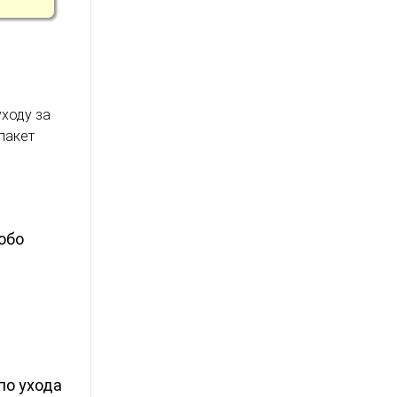
ходу за
пакет
обо
по ухода