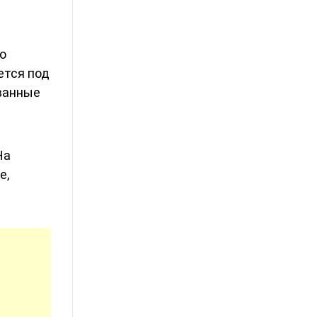
о
ется под
ованные
На
е,