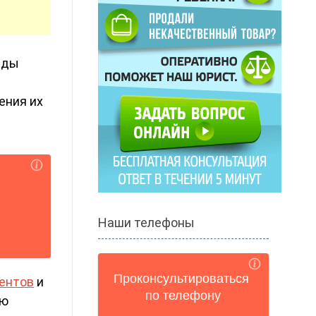
иды
ения их
Наши телефоны
ентов
и
ую