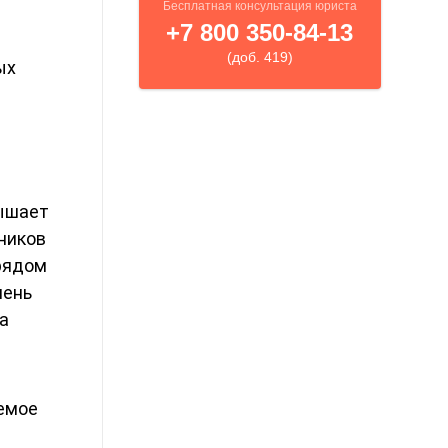
ых
вышает
чников
 рядом
чень
а
емое