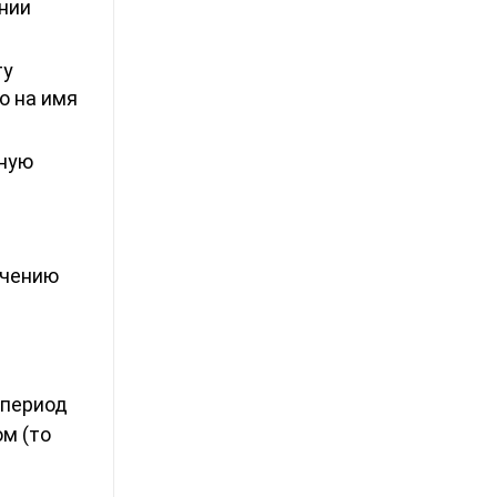
нии
ту
о на имя
нную
ечению
 период
ом (то