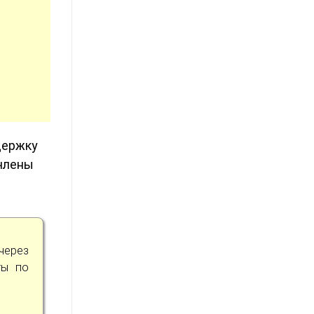
держку
 члены
через
ты по