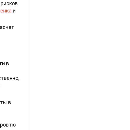
 рисков
бенка
и
расчет
,
ти в
ственно,
я
нты в
ров по