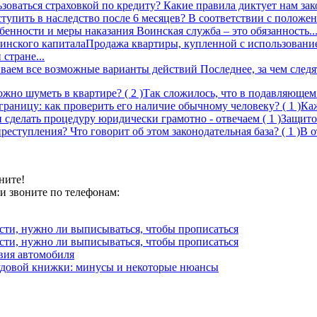
зоваться страховкой по кредиту? Какие правила диктует нам зак
ступить в наследство после 6 месяцев?
В соответствии с положен
собенности и меры наказания
Воинская служба – это обязанность..
Продажа квартиры, купленной с использование
стране...
иваем все возможные варианты действий
Последнее, за чем следя
можно шуметь в квартире?
( 2 )
Так сложилось, что в подавляющем.
 границу: как проверить его наличие обычному человеку?
( 1 )
Каж
 сделать процедуру юридически грамотно - отвечаем
( 1 )
Защито
еступления? Что говорит об этом законодательная база?
( 1 )
В о
ните!
и звоните по телефонам:
сти, нужно ли выписываться, чтобы прописаться
сти, нужно ли выписываться, чтобы прописаться
твия автомобиля
рудовой книжки: минусы и некоторые нюансы