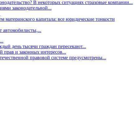
онодательство?
В некоторых ситуациях страховые компании...
иями законодательной...
.
м материнского капитала: все юридические тонкости
т автомобилисты,...
..
дый день тысячи граждан пересекают...
й прав и законных интересов...
течественной правовой системе предусмотрены...