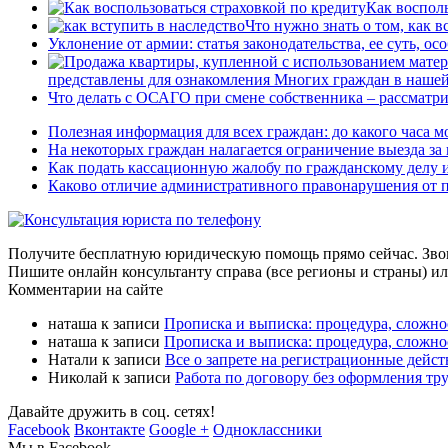
Как восполь
Что нужно знать о том, как в
Уклонение от армии: статья законодательства, ее суть, о
представлены для ознакомления
Многих граждан в нашей 
Что делать с ОСАГО при смене собственника – рассматр
Полезная информация для всех граждан: до какого часа 
На некоторых граждан налагается ограничение выезда за
Как подать кассационную жалобу по гражданскому делу и
Каково отличие административного правонарушения от пр
Получите бесплатную юридическую помощь прямо сейчас. Зво
Пишите онлайн консультанту справа (все регионы и страны) ил
Комментарии на сайте
наташа
к записи
Прописка и выписка: процедура, сложно
наташа
к записи
Прописка и выписка: процедура, сложно
Натали
к записи
Все о запрете на регистрационные дейс
Николай
к записи
Работа по договору без оформления т
Давайте дружить в соц. сетях!
Facebook
Вконтакте
Google +
Одноклассники
Мы в Facebook