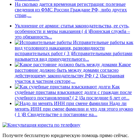
На сколько дается временная регистрация: полезные
сведения из ФМС России
Граждане РФ, либо других
стран,...
Уклонение от армии: статья законодательства, ее суть,
особенности и меры наказания
( 4 )
Воинская служба –
это обязанность...
Исправительные работы как
вид уголовного наказания, разновидности
исправительных работ
( 3 )
Исправительными работами
называется вид принудительного...
Какое
расстояние должно быть между домами согласно
действующему законодательству РФ
( 2 )
Застраивая
участок в частном секторе,...
Как
судебные приставы взыскивают долги с граждан после
судебного постановления?
( 2 )
За последние 6 лет от...
Надо ли
менять ИНН при смене фамилии и что для этого нужно
( 1 )
В Свидетельстве о постановке на...
Получите бесплатную юридическую помощь прямо сейчас.