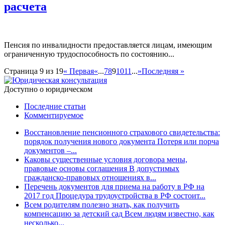
расчета
Пенсия по инвалидности предоставляется лицам, имеющим
ограниченную трудоспособность по состоянию...
Страница 9 из 19
« Первая
«
...
7
8
9
10
11
...
»
Последняя »
Доступно о юридическом
Последние статьи
Комментируемое
Восстановление пенсионного страхового свидетельства:
порядок получения нового документа
Потеря или порча
документов –...
Каковы существенные условия договора мены,
правовые основы соглашения
В допустимых
гражданско-правовых отношениях в...
Перечень документов для приема на работу в РФ на
2017 год
Процедура трудоустройства в РФ состоит...
Всем родителям полезно знать, как получить
компенсацию за детский сад
Всем людям известно, как
несколько...