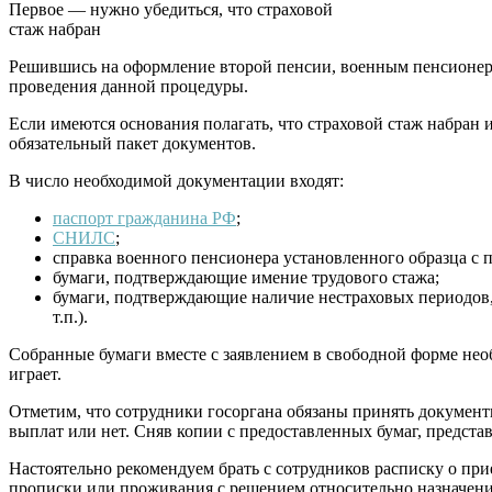
Первое — нужно убедиться, что страховой
стаж набран
Решившись на оформление второй пенсии, военным пенсионера
проведения данной процедуры.
Если имеются основания полагать, что страховой стаж набран 
обязательный пакет документов.
В число необходимой документации входят:
паспорт гражданина РФ
;
СНИЛС
;
справка военного пенсионера установленного образца с
бумаги, подтверждающие имение трудового стажа;
бумаги, подтверждающие наличие нестраховых периодов, 
т.п.).
Собранные бумаги вместе с заявлением в свободной форме нео
играет.
Отметим, что сотрудники госоргана обязаны принять докумен
выплат или нет. Сняв копии с предоставленных бумаг, предста
Настоятельно рекомендуем брать с сотрудников расписку о при
прописки или проживания с решением относительно назначения 