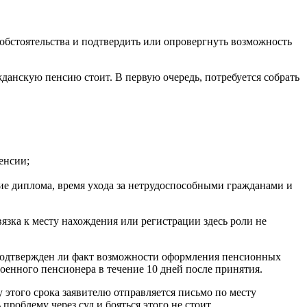
бстоятельства и подтвердить или опровергнуть возможность
жданскую пенсию стоит. В первую очередь, потребуется собрать
енсии;
ие диплома, время ухода за нетрудоспособными гражданами и
зка к месту нахождения или регистрации здесь роли не
, подтвержден ли факт возможности оформления пенсионных
оенного пенсионера в течение 10 дней после принятия.
 этого срока заявителю отправляется письмо по месту
облему через суд и бояться этого не стоит.