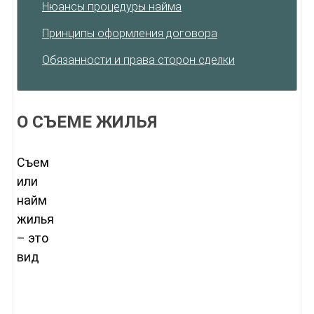
Нюансы процедуры найма
Принципы оформления договора
Обязанности и права сторон сделки
О СЪЕМЕ ЖИЛЬЯ
Съем
или
найм
жилья
– это
вид