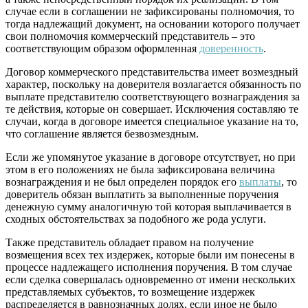
случае если в соглашении не зафиксированы полномочия, то
тогда надлежащий документ, на основании которого получает
свои полномочия коммерческий представитель – это
соответствующим образом оформленная
доверенность
.
Договор коммерческого представительства имеет возмездный
характер, поскольку на доверителя возлагается обязанность по
выплате представителю соответствующего вознаграждения за
те действия, которые он совершает. Исключения составляю те
случаи, когда в договоре имеется специальное указание на то,
что соглашение является безвозмездным.
Если же упомянутое указание в договоре отсутствует, но при
этом в его положениях не была зафиксирована величина
вознаграждения и не был определен порядок его
выплаты
, то
доверитель обязан выплатить за выполненные поручения
денежную сумму аналогичную той которая выплачивается в
сходных обстоятельствах за подобного же рода услуги.
Также представитель обладает правом на получение
возмещения всех тех издержек, которые были им понесены в
процессе надлежащего исполнения поручения. В том случае
если сделка совершалась одновременно от имени нескольких
представляемых субъектов, то возмещение издержек
распределяется в равнозначных долях, если иное не было