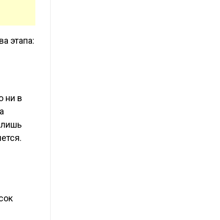
а этапа:
о ни в
а
 лишь
ется.
сок