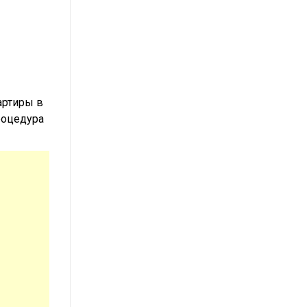
артиры в
роцедура