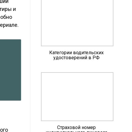
йший
тиры и
робно
ериале.
Категории водительских
удостоверений в РФ
Страховой номер
ого