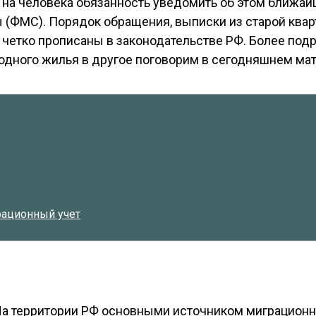
 на человека обязанность уведомить об этом ближа
(ФМС). Порядок обращения, выписки из старой квар
четко прописаны в законодательстве РФ. Более под
одного жилья в другое поговорим в сегодняшнем мат
рационный учет
а территории РФ основными источником миграционн