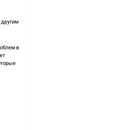
 другим
роблем в
ет
оторые