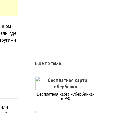
янном
али, где
 другими
Еще по теме
Бесплатная карта «Сбербанка»
в РФ
 или