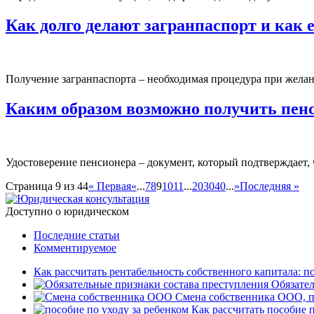
Как долго делают загранпаспорт и как 
Получение загранпаспорта – необходимая процедура при желани
Каким образом возможно получить пенс
Удостоверение пенсионера – документ, который подтверждает, ч
Страница 9 из 44
« Первая
«
...
7
8
9
10
11
...
20
30
40
...
»
Последняя »
Доступно о юридическом
Последние статьи
Комментируемое
Как рассчитать рентабельность собственного капитала: п
Обязател
Смена собственника ООО, п
Как рассчитать пособие п