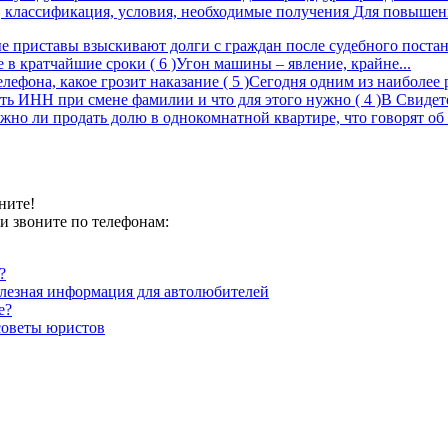
е, классификация, условия, необходимые получения
Для повышени
е приставы взыскивают долги с граждан после судебного поста
е в кратчайшие сроки
( 6 )
Угон машины – явление, крайне...
елефона, какое грозит наказание
( 5 )
Сегодня одним из наиболее 
ть ИНН при смене фамилии и что для этого нужно
( 4 )
В Свидете
жно ли продать долю в однокомнатной квартире, что говорят о
ните!
и звоните по телефонам:
?
олезная информация для автолюбителей
е?
советы юристов