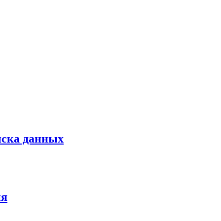
иска данных
ия