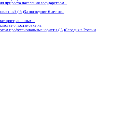
я прироста населения государством...
новления?
( 6 )
За последние 6 лет от...
распространенных...
льстве о постановке на...
б этом профессиональные юристы
( 3 )
Сегодня в России