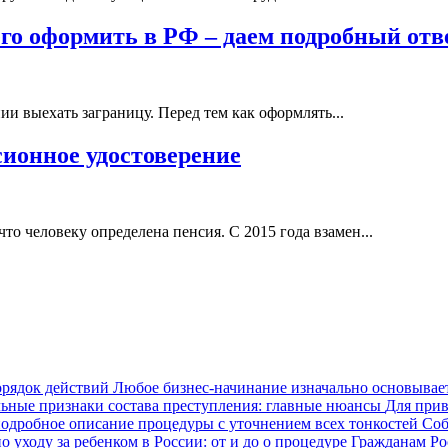
его оформить в РФ – даем подробный отв
и выехать заграницу. Перед тем как оформлять...
ионное удостоверение
то человеку определена пенсия. С 2015 года взамен...
орядок действий
Любое бизнес-начинание изначально основываетс
ьные признаки состава преступления: главные нюансы
Для прив
одробное описание процедуры с уточнением всех тонкостей
Соб
о уходу за ребенком в России: от и до о процедуре
Гражданам Рос