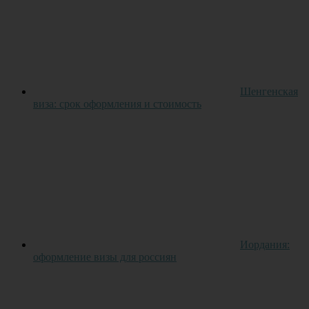
Шенгенская
виза: срок оформления и стоимость
Иордания:
оформление визы для россиян