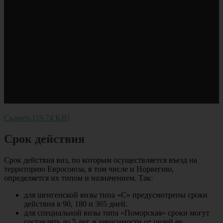
Скачать [19.74 KB]
Срок действия
Срок действия виз, по которым осуществляется въезд на
территорию Евросоюза, в том числе и Норвегию,
определяется их типом и назначением. Так:
для шенгенской визы типа «С» предусмотрены сроки
действия в 90, 180 и 365 дней.
для специальной визы типа «Поморская» сроки могут
составлять до 5 лет, в зависимости от целей ее