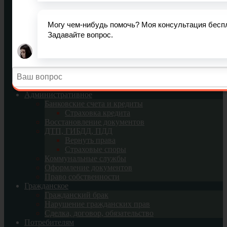
Усыновление и опека
Социальное обеспечение
Пенсия
Пособия
Трудовое право
Оплата труда
Отпуск
Декретный отпуск
Увольнение
Труд женщин
Административное
Банковские счета и кредиты
Страховка кредита
Восстановление документов
ДТП, ГИБДД, ПДД
Вернуть права
Страховые споры
Коммунальные службы
Оформление документов
Право собственности
Гражданское
Гражданский брак
Нарушение гражданских прав
Сделка, договор, обязательство
Потребителям