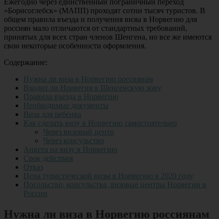
Ежегодно через единственный пограничный переход
«Борисоглебск» (МАПП) проходят сотни тысяч туристов. В
общем правила въезда и получения визы в Норвегию для
россиян мало отличаются от стандартных требований,
принятых для всех стран членов Шенгена, но все же имеются
свои некоторые особенности оформления.
Содержание:
Нужна ли виза в Норвегию россиянам
Входит ли Норвегия в Шенгенскую зону
Правила въезда в Норвегию
Необходимые документы
Виза для ребенка
Как сделать визу в Норвегию самостоятельно
Через визовый центр
Через консульство
Анкета на визу в Норвегию
Срок действия
Отказ
Цена туристической визы в Норвегию в 2020 году
Посольство, консульства, визовые центры Норвегии в
России
Нужна ли виза в Норвегию россиянам