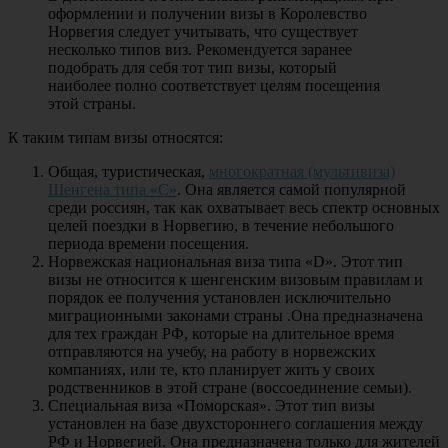
оформлении и получении визы в Королевство
Норвегия следует учитывать, что существует
несколько типов виз. Рекомендуется заранее
подобрать для себя тот тип визы, который
наиболее полно соответствует целям посещения
этой страны.
К таким типам визы относятся:
Общая, туристическая,
многократная (мультивиза)
Шенгена типа «С»
. Она является самой популярной
среди россиян, так как охватывает весь спектр основных
целей поездки в Норвегию, в течение небольшого
периода времени посещения.
Норвежская национальная виза типа «D». Этот тип
визы не относится к шенгенским визовым правилам и
порядок ее получения установлен исключительно
миграционными законами страны .Она предназначена
для тех граждан РФ, которые на длительное время
отправляются на учебу, на работу в норвежских
компаниях, или те, кто планирует жить у своих
родственников в этой стране (воссоединение семьи).
Специальная виза «Поморская». Этот тип визы
установлен на базе двухстороннего соглашения между
РФ и Норвегией. Она предназначена только для жителей