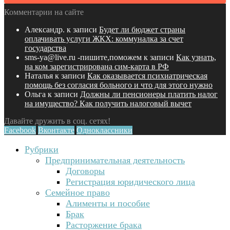
Комментарии на сайте
Александр.
к записи
Будет ли бюджет страны
оплачивать услуги ЖКХ: коммуналка за счет
государства
sms-ya@live.ru -пишите,поможем
к записи
Как узнать,
на ком зарегистрирована сим-карта в РФ
Наталья
к записи
Как оказывается психиатрическая
помощь без согласия больного и что для этого нужно
Ольга
к записи
Должны ли пенсионеры платить налог
на имущество? Как получить налоговый вычет
Давайте дружить в соц. сетях!
Facebook
Вконтакте
Одноклассники
Рубрики
Предпринимательная деятельность
Договоры
Регистрация юридического лица
Семейное право
Алименты и пособие
Брак
Расторжение брака