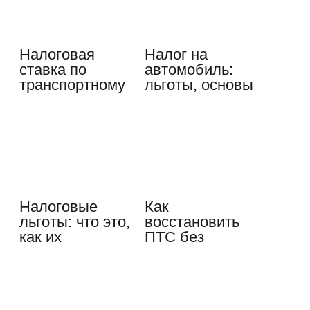
Налоговая
Налог на
ставка по
автомобиль:
транспортному
льготы, основы
налогу: что это,
расчета…
…
Налоговые
Как
льготы: что это,
восстановить
как их
ПТС без
получить, кто…
хозяина: цена и
время вопроса