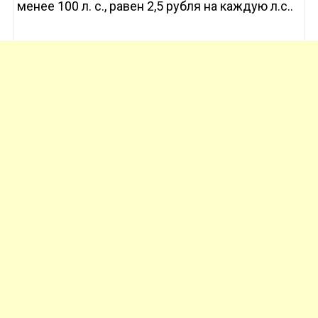
менее 100 л. с., равен 2,5 рубля на каждую л.с..