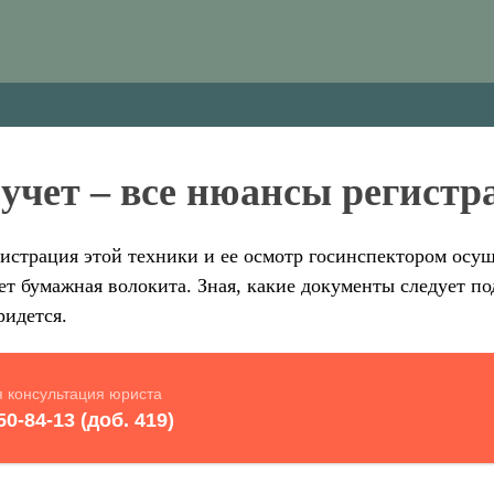
 учет – все нюансы регистр
гистрация этой техники и ее осмотр госинспектором осуще
т бумажная волокита. Зная, какие документы следует под
ридется.