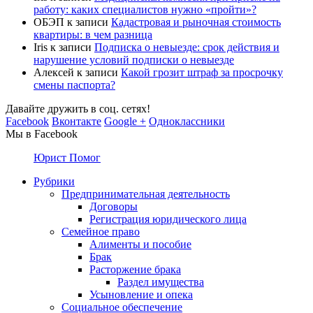
работу: каких специалистов нужно «пройти»?
ОБЭП
к записи
Кадастровая и рыночная стоимость
квартиры: в чем разница
Iris
к записи
Подписка о невыезде: срок действия и
нарушение условий подписки о невыезде
Алексей
к записи
Какой грозит штраф за просрочку
смены паспорта?
Давайте дружить в соц. сетях!
Facebook
Вконтакте
Google +
Одноклассники
Мы в Facebook
Юрист Помог
Рубрики
Предпринимательная деятельность
Договоры
Регистрация юридического лица
Семейное право
Алименты и пособие
Брак
Расторжение брака
Раздел имущества
Усыновление и опека
Социальное обеспечение