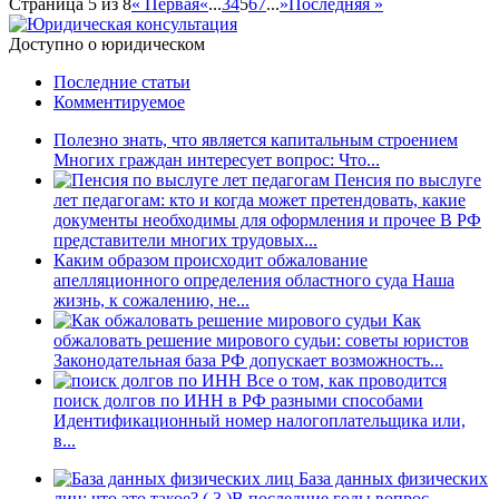
Страница 5 из 8
« Первая
«
...
3
4
5
6
7
...
»
Последняя »
Доступно о юридическом
Последние статьи
Комментируемое
Полезно знать, что является капитальным строением
Многих граждан интересует вопрос: Что...
Пенсия по выслуге
лет педагогам: кто и когда может претендовать, какие
документы необходимы для оформления и прочее
В РФ
представители многих трудовых...
Каким образом происходит обжалование
апелляционного определения областного суда
Наша
жизнь, к сожалению, не...
Как
обжаловать решение мирового судьи: советы юристов
Законодательная база РФ допускает возможность...
Все о том, как проводится
поиск долгов по ИНН в РФ разными способами
Идентификационный номер налогоплательщика или,
в...
База данных физических
лиц: что это такое?
( 3 )
В последние годы вопрос