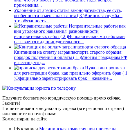
применения...
Уклонение от армии: статья законодательства, ее суть,
особенности и меры наказания
( 3 )
Воинская служба –
это обязанность...
Исправительные работы как
вид уголовного наказания, разновидности
исправительных работ
( 2 )
Исправительными работами
называется вид принудительного...
Квитанция на оплату загранпаспорта старого образца:
порядок получения и оплаты
( 1 )
Многим гражданам РФ
известно, что,...
Нужна ли прописка
для регистрации брака, как правильно оформить брак
( 1
)
Официально зарегистрировать брак – желание...
Получите бесплатную юридическую помощь прямо сейчас.
Звоните!
Пишите онлайн консультанту справа (все регионы и страны)
или звоните по телефонам:
Комментарии на сайте
Iris
к записи
Медицинская комиссия при приеме на