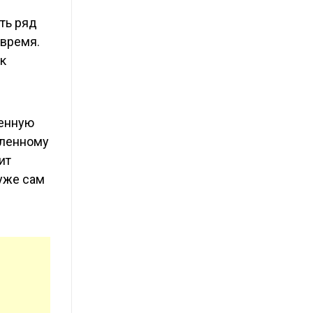
ть ряд
 время.
ек
женную
еленному
ит
уже сам