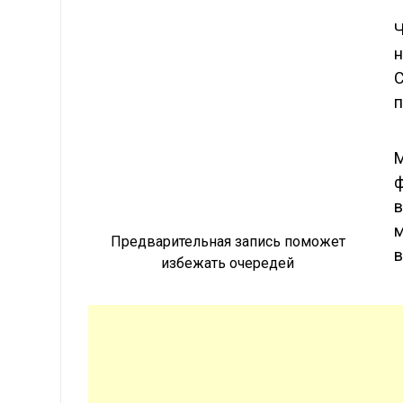
Ч
н
С
п
М
ф
в
м
Предварительная запись поможет
в
избежать очередей