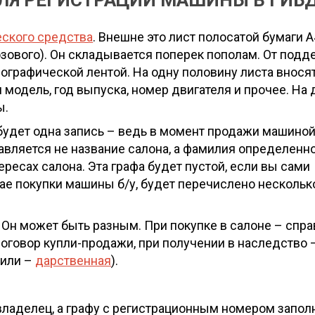
ЛЯ РЕГИСТРАЦИИ МАШИНЫ В ГИБ
еского средства
. Внешне это лист полосатой бумаги А
озового). Он складывается поперек пополам. От подд
графической лентой. На одну половину листа внося
модель, год выпуска, номер двигателя и прочее. На 
ы.
 будет одна запись – ведь в момент продажи машино
авляется не название салона, а фамилия определенн
ересах салона. Эта графа будет пустой, если вы сами
чае покупки машины б/у, будет перечислено нескольк
н может быть разным. При покупке в салоне – справ
договор купли-продажи, при получении в наследство 
рили –
дарственная
).
 владелец, а графу с регистрационным номером запо