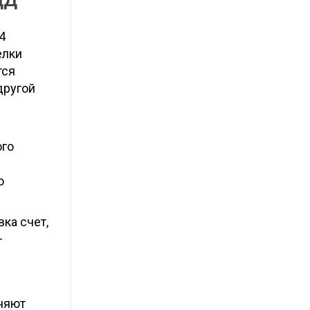
ДД
4
елки
тся
другой
й
ого
о
ка счет,
–
лняют