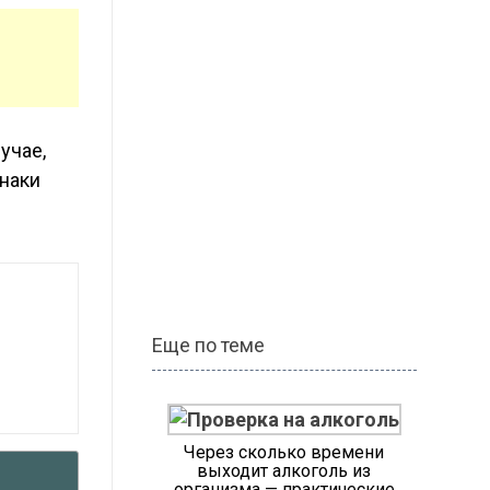
учае,
знаки
Еще по теме
Через сколько времени
выходит алкоголь из
организма — практические