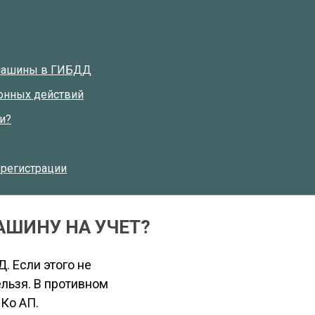
 машины в ГИБДД
онных действий
и?
 регистрации
АШИНУ НА УЧЕТ?
. Если этого не
ельзя. В противном
 Ко АП.