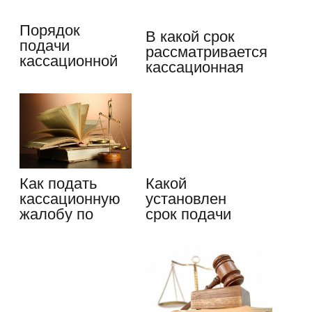
Порядок
В какой срок
подачи
рассматривается
кассационной
кассационная
жалобы по
претензия…
гражданским
делам в РФ
Как подать
Какой
кассационную
установлен
жалобу по
срок подачи
гражданскому
надзорной
делу…
жалобы по…